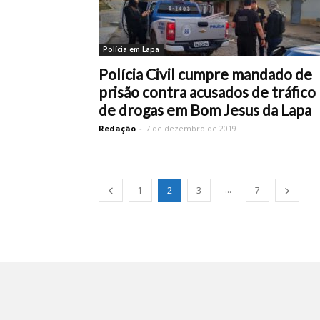
Polícia em Lapa
Polícia Civil cumpre mandado de
prisão contra acusados de tráfico
de drogas em Bom Jesus da Lapa
Redação
-
7 de dezembro de 2019
...
1
2
3
7