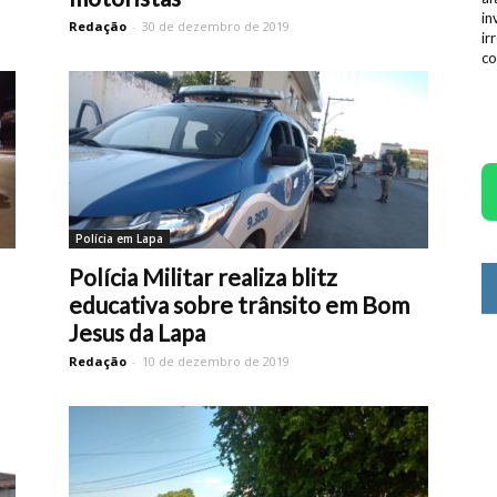
in
Redação
-
30 de dezembro de 2019
ir
co
Polícia em Lapa
Polícia Militar realiza blitz
educativa sobre trânsito em Bom
Jesus da Lapa
Redação
-
10 de dezembro de 2019