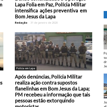
m
Lapa Folia em Paz, Polícia Militar
intensifica ações preventiva em
Bom Jesus da Lapa
Redação
-
31 de janeiro de 2020
Po
su
dr
Je
Polícia em Lapa
Após denúncias, Polícia Militar
s
realiza ação contra supostos
flanelinhas em Bom Jesus da Lapa;
PM recebeu a informação que tais
pessoas estão extorquindo
Ju
motoristas
af