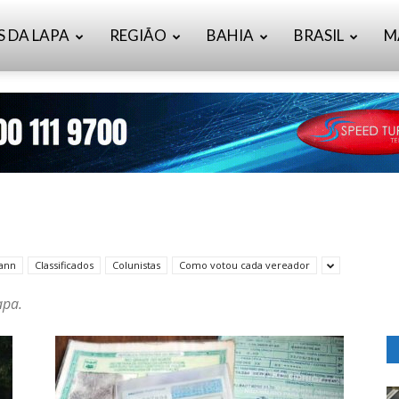
S DA LAPA
REGIÃO
BAHIA
BRASIL
M
mann
Classificados
Colunistas
Como votou cada vereador
apa.