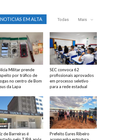
NOTICIAS EM ALTA
Todas
Mais
lícia Militar prende
SEC convoca 62
speito por tráfico de
profissionais aprovados
ogas no centro de Bom
em processo seletivo
sus da Lapa
para a rede estadual
iz de Barreiras é
Prefeito Eures Ribeiro
astado pelo TJBA após
acompanha estrutura