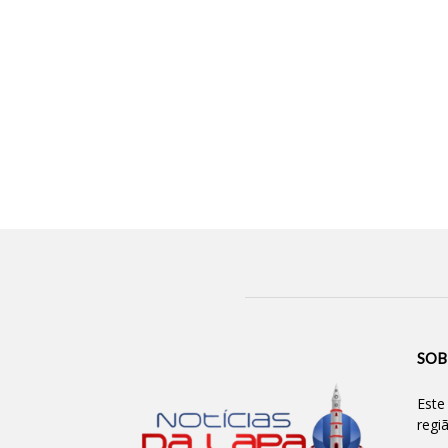
SOB
Este
regi