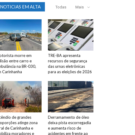
NOTICIAS EM ALTA
Todas
Mais
torista morre em
TRE-BA apresenta
lisão entre carro e
recursos de segurança
bulância na BR-030,
das urnas eletrônicas
 Carinhanha
para as eleições de 2026
cêndio de grandes
Derramamento de óleo
oporções atinge zona
deixa pista escorregadia
ral de Carinhanha e
e aumenta risco de
biliza moradores e
acidentes em frente ao