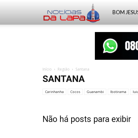
Notícias
BOM JESU
da
Lapa
Início
Região
Santana
SANTANA
Carinhanha
Cocos
Guanambi
Ibotirama
Iui
Não há posts para exibir