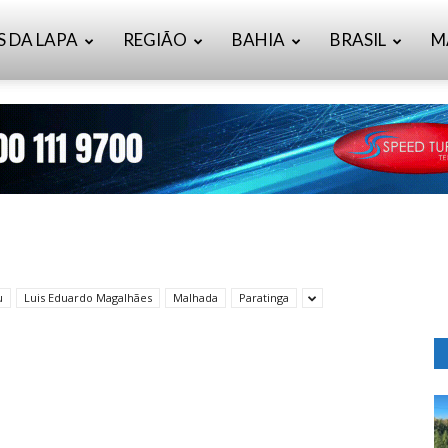
S DA LAPA
REGIÃO
BAHIA
BRASIL
M
u
Luis Eduardo Magalhães
Malhada
Paratinga