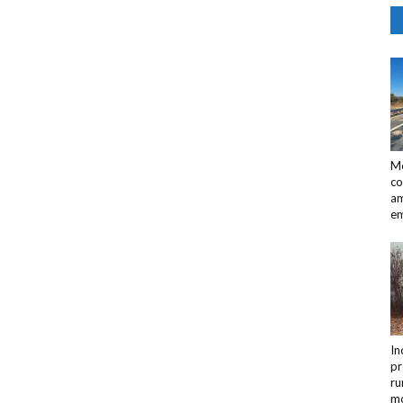
Mo
co
am
em
In
pr
ru
mo