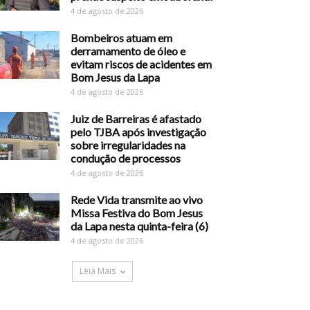
4 de agosto de 2026
Bombeiros atuam em
derramamento de óleo e
evitam riscos de acidentes em
Bom Jesus da Lapa
4 de agosto de 2026
Juiz de Barreiras é afastado
pelo TJBA após investigação
sobre irregularidades na
condução de processos
4 de agosto de 2026
Rede Vida transmite ao vivo
Missa Festiva do Bom Jesus
da Lapa nesta quinta-feira (6)
4 de agosto de 2026
Leia Mais