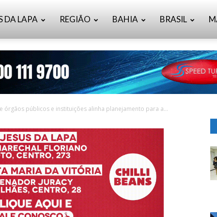
S DA LAPA
REGIÃO
BAHIA
BRASIL
M
 órgãos públicos e instituições alinha planejamento para a...