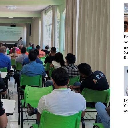
Pr
ac
mo
Sã
Ro
Di
Ch
at