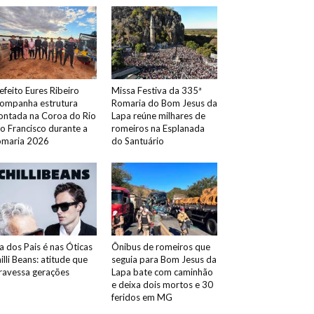
efeito Eures Ribeiro
Missa Festiva da 335ª
ompanha estrutura
Romaria do Bom Jesus da
ntada na Coroa do Rio
Lapa reúne milhares de
o Francisco durante a
romeiros na Esplanada
maria 2026
do Santuário
a dos Pais é nas Óticas
Ônibus de romeiros que
illi Beans: atitude que
seguia para Bom Jesus da
ravessa gerações
Lapa bate com caminhão
e deixa dois mortos e 30
feridos em MG