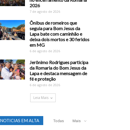
2026
7 de agosto de 2026
Ônibus de romeiros que
seguia para Bom Jesus da
Lapa bate com caminhão e
deixa dois mortos e 30 feridos
em MG
6 de agosto de 2026
Jerônimo Rodrigues participa
da Romaria do Bom Jesus da
Lapa e destaca mensagem de
fé e proteção
6 de agosto de 2026
Leia Mais
NOTICIAS EM ALTA
Todas
Mais