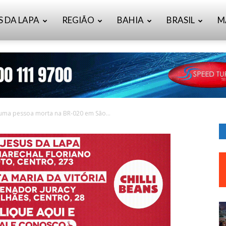
S DA LAPA
REGIÃO
BAHIA
BRASIL
M
 uma pessoa morta na BR-020 em São...