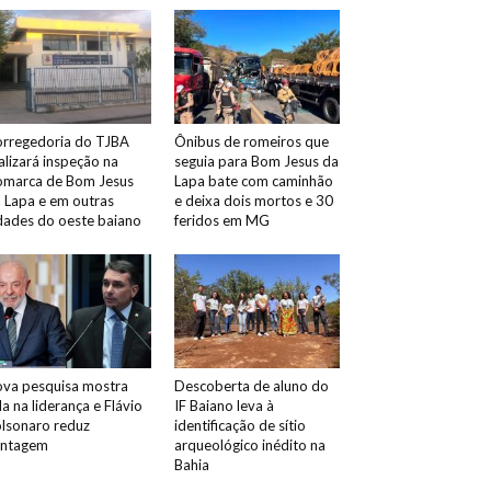
rregedoria do TJBA
Ônibus de romeiros que
alizará inspeção na
seguia para Bom Jesus da
marca de Bom Jesus
Lapa bate com caminhão
 Lapa e em outras
e deixa dois mortos e 30
dades do oeste baiano
feridos em MG
va pesquisa mostra
Descoberta de aluno do
la na liderança e Flávio
IF Baiano leva à
lsonaro reduz
identificação de sítio
antagem
arqueológico inédito na
Bahia