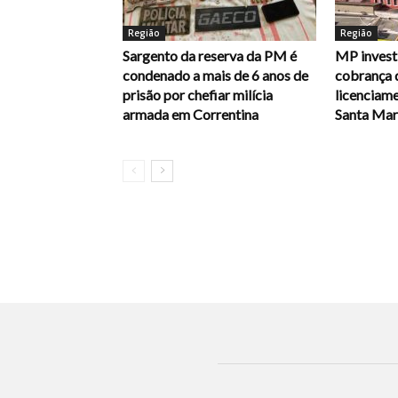
Região
Região
Sargento da reserva da PM é
MP investi
condenado a mais de 6 anos de
cobrança 
prisão por chefiar milícia
licenciam
armada em Correntina
Santa Mari