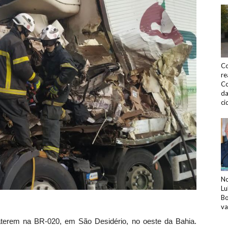
Co
re
Co
da
ci
No
Lu
Bo
v
erem na BR-020, em São Desidério, no oeste da Bahia.