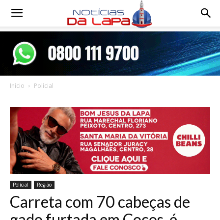
Notícias
da
Início
Polícial
Lapa
Polícial
Região
Carreta com 70 cabeças de
gado furtada em Cocos é