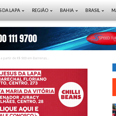
S DA LAPA
REGIÃO
BAHIA
BRASIL
M
a partir de R$ 900 em Barreiras...