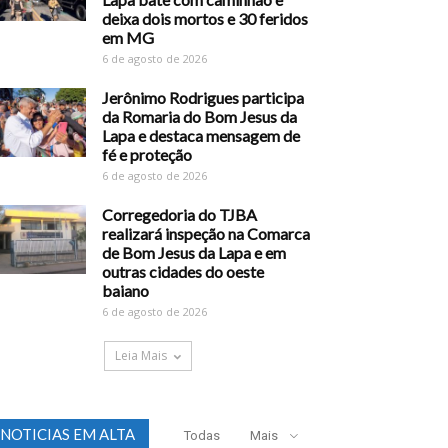
deixa dois mortos e 30 feridos
em MG
6 de agosto de 2026
Jerônimo Rodrigues participa
da Romaria do Bom Jesus da
Lapa e destaca mensagem de
fé e proteção
6 de agosto de 2026
Corregedoria do TJBA
realizará inspeção na Comarca
de Bom Jesus da Lapa e em
outras cidades do oeste
baiano
6 de agosto de 2026
Leia Mais
NOTICIAS EM ALTA
Todas
Mais