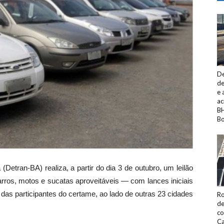
De
de
e 
ac
BH
Bo
Detran-BA) realiza, a partir do dia 3 de outubro, um leilão
arros, motos e sucatas aproveitáveis — com lances iniciais
 das participantes do certame, ao lado de outras 23 cidades
Ro
de
co
Ca