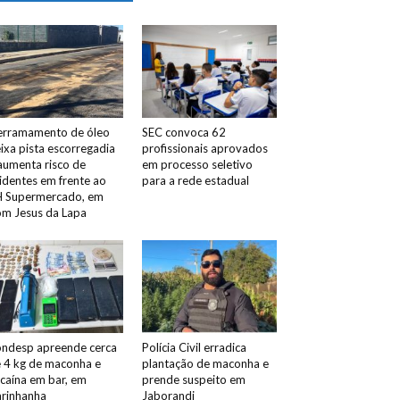
rramamento de óleo
SEC convoca 62
ixa pista escorregadia
profissionais aprovados
aumenta risco de
em processo seletivo
identes em frente ao
para a rede estadual
 Supermercado, em
m Jesus da Lapa
ndesp apreende cerca
Polícia Civil erradica
 4 kg de maconha e
plantação de maconha e
caína em bar, em
prende suspeito em
rinhanha
Jaborandi