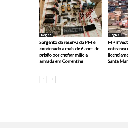
Região
Região
Sargento da reserva da PM é
MP investi
condenado a mais de 6 anos de
cobrança 
prisão por chefiar milícia
licenciam
armada em Correntina
Santa Mari