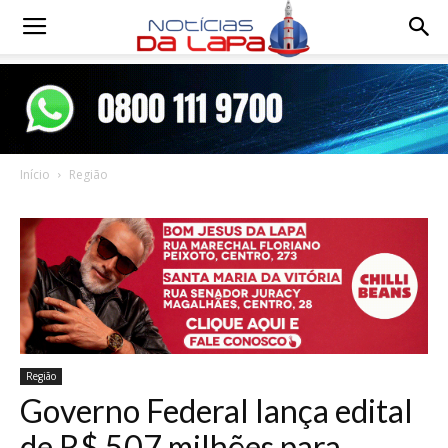
Notícias
da
Início
Região
Lapa
Região
Governo Federal lança edital
de R$ 507 milhões para