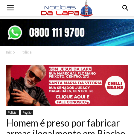
Notícias
da
Início
Polícial
Lapa
Polícial
Região
Homem é preso por fabricar
armas ilegalmente em Riacho