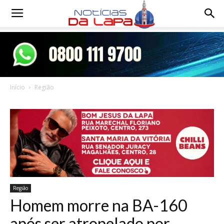
Notícias
da
Início
Região
Lapa
Região
Homem morre na BA-160
após ser atropelado por