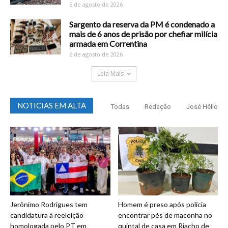
6 de agosto de 2026
Sargento da reserva da PM é condenado a
mais de 6 anos de prisão por chefiar milícia
armada em Correntina
6 de agosto de 2026
Leia Mais
NOTICIAS EM ALTA
Todas
Redação
José Hélio
Jerônimo Rodrigues tem
Homem é preso após polícia
candidatura à reeleição
encontrar pés de maconha no
homologada pelo PT em
quintal de casa em Riacho de