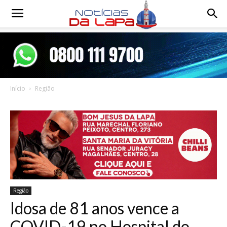
Notícias
da
Início
Região
Lapa
Região
Idosa de 81 anos vence a
COVID-19 no Hospital do