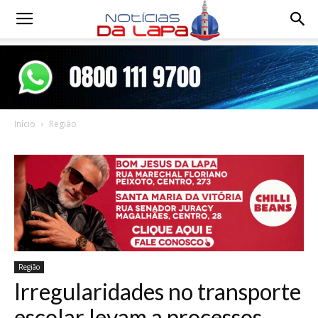
Notícias
da
Início
Região
Lapa
Região
Irregularidades no transporte
escolar levam a processos