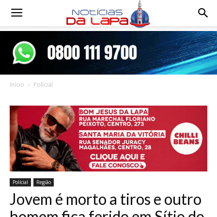
Notícias
da
Início
Polícial
Lapa
Polícial
Região
Jovem é morto a tiros e outro
homem fica ferido em Sítio do