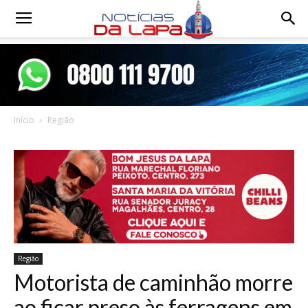
Notícias
da
Início
Região
Lapa
Região
Motorista de caminhão morre
ao ficar preso às ferragens em