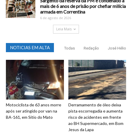
Sargento da reserva da PM é condenado a
mais de 6 anos de prisão por chefiar milícia
armada em Correntina
6 de agosto de 2026
Leia Mais
NOTICIAS EM ALTA
Todas
Redação
José Hélio
Motociclista de 63 anos morre
Derramamento de óleo deixa
após ser atingido por van na
pista escorregadia e aumenta
BA-161, em Sítio do Mato
risco de acidentes em frente
ao BH Supermercado, em Bom
Jesus da Lapa