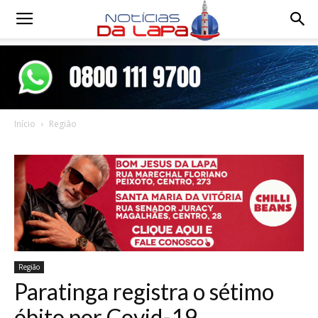
Notícias
da
Início
Região
Lapa
Região
Paratinga registra o sétimo
óbito por Covid-19