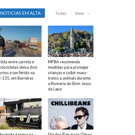
NOTICIAS EM ALTA
Todas
Mais
tida entre carreta e
MPBA recomenda
tocicletas deixa dois
medidas para proteger
rtos e um ferido na
crianças e coibir maus-
-135, em Barreiras
tratos a animais durante
a Romaria do Bom Jesus
da Lapa
vogada é presa na
Dia dos Pais é nas Óticas