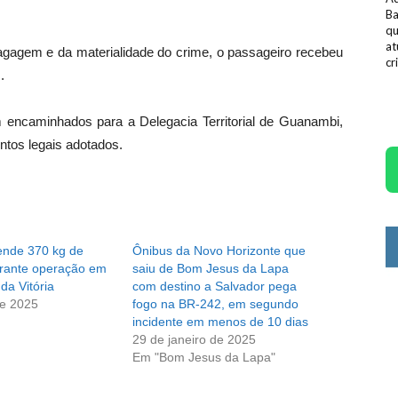
Ba
qu
at
 bagagem e da materialidade do crime, o passageiro recebeu
cr
.
m encaminhados para a Delegacia Territorial de Guanambi,
ntos legais adotados.
ende 370 kg de
Ônibus da Novo Horizonte que
rante operação em
saiu de Bom Jesus da Lapa
da Vitória
com destino a Salvador pega
de 2025
fogo na BR-242, em segundo
incidente em menos de 10 dias
29 de janeiro de 2025
Em "Bom Jesus da Lapa"