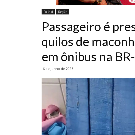
Polícial
Região
Passageiro é pre
quilos de maconh
em ônibus na BR
6 de junho de 2026