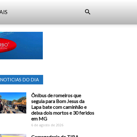
AIS
NOTICIAS DO DIA
Ônibus de romeiros que
seguia para Bom Jesus da
Lapa bate com caminhão e
deixa dois mortos e 30 feridos
em MG
6 de agosto de 2026
Corregedoria do TJBA