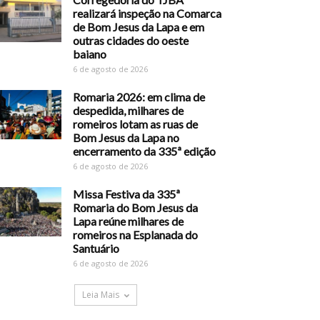
realizará inspeção na Comarca
de Bom Jesus da Lapa e em
outras cidades do oeste
baiano
6 de agosto de 2026
Romaria 2026: em clima de
despedida, milhares de
romeiros lotam as ruas de
Bom Jesus da Lapa no
encerramento da 335ª edição
6 de agosto de 2026
Missa Festiva da 335ª
Romaria do Bom Jesus da
Lapa reúne milhares de
romeiros na Esplanada do
Santuário
6 de agosto de 2026
Leia Mais