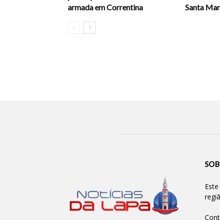
armada em Correntina
Santa Mari
SOB
Este
regi
Cont