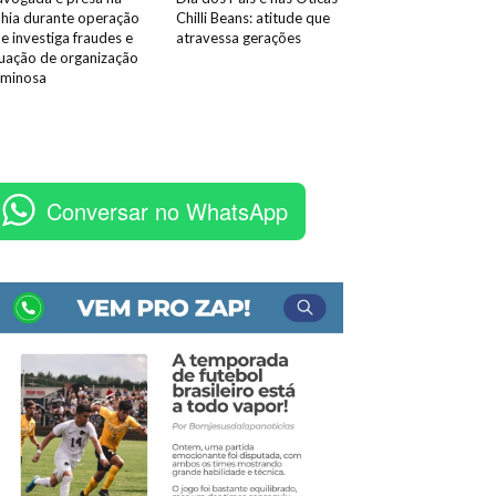
hia durante operação
Chilli Beans: atitude que
e investiga fraudes e
atravessa gerações
uação de organização
iminosa
Conversar no WhatsApp