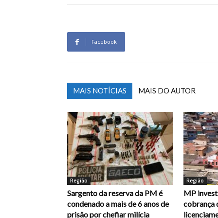
Facebook
MAIS NOTÍCIAS
MAIS DO AUTOR
Região
Região
Sargento da reserva da PM é
MP investi
condenado a mais de 6 anos de
cobrança 
prisão por chefiar milícia
licenciam