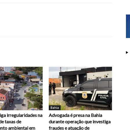
Bahia
ga irregularidades na
Advogada é presa na Bahia
de taxas de
durante operação que investiga
ento ambiental em
fraudes e atuação de