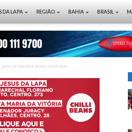
S DA LAPA
REGIÃO
BAHIA
BRASIL
M
quilos de maconha durante fiscalização...