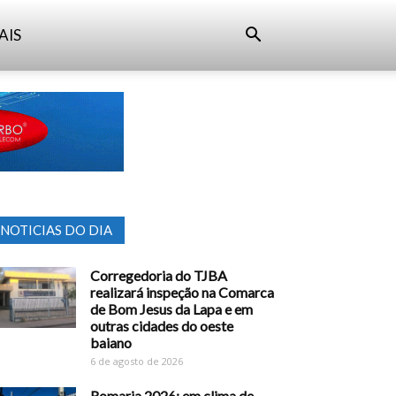
AIS
NOTICIAS DO DIA
Corregedoria do TJBA
realizará inspeção na Comarca
de Bom Jesus da Lapa e em
outras cidades do oeste
baiano
6 de agosto de 2026
Romaria 2026: em clima de