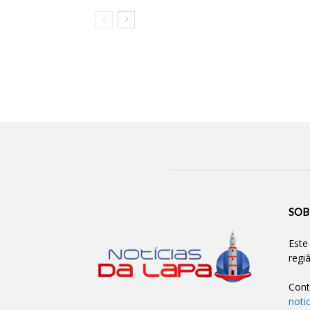
SOB
Este
regi
Cont
noti