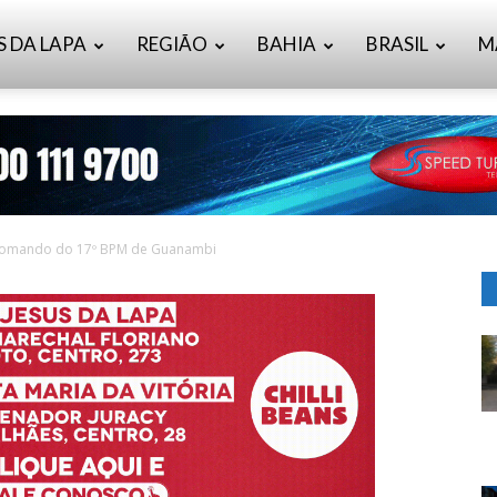
S DA LAPA
REGIÃO
BAHIA
BRASIL
M
 comando do 17º BPM de Guanambi