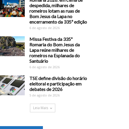
despedida, milhares de
romeiros lotam as ruas de
Bom Jesus da Lapa no
encerramento da 335ª edição
6 de agosto de 2026
Missa Festiva da 335ª
Romaria do Bom Jesus da
Lapa reúne milhares de
romeiros na Esplanada do
Santuário
6 de agosto de 2026
TSE define divisão do horário
eleitoral e participação em
debates de 2026
5 de agosto de 2026
Leia Mais