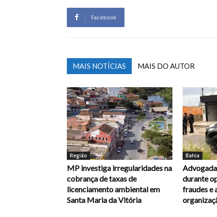
Facebook
MAIS NOTÍCIAS
MAIS DO AUTOR
Região
Bahia
MP investiga irregularidades na
Advogada 
cobrança de taxas de
durante op
licenciamento ambiental em
fraudes e 
Santa Maria da Vitória
organizaç