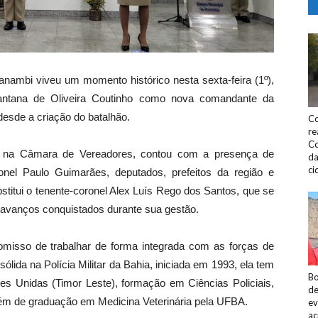
anambi viveu um momento histórico nesta sexta-feira (1º),
antana de Oliveira Coutinho como nova comandante da
desde a criação do batalhão.
Co
re
Co
da na Câmara de Vereadores, contou com a presença de
da
ci
oronel Paulo Guimarães, deputados, prefeitos da região e
stitui o tenente-coronel Alex Luís Rego dos Santos, que se
avanços conquistados durante sua gestão.
omisso de trabalhar de forma integrada com as forças de
ida na Polícia Militar da Bahia, iniciada em 1993, ela tem
Bo
ões Unidas (Timor Leste), formação em Ciências Policiais,
de
lém de graduação em Medicina Veterinária pela UFBA.
ev
ac