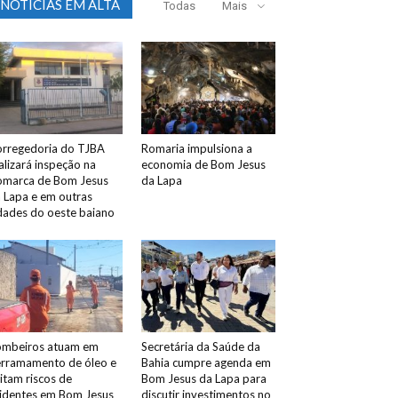
NOTICIAS EM ALTA
Todas
Mais
rregedoria do TJBA
Romaria impulsiona a
alizará inspeção na
economia de Bom Jesus
marca de Bom Jesus
da Lapa
 Lapa e em outras
dades do oeste baiano
mbeiros atuam em
Secretária da Saúde da
rramamento de óleo e
Bahia cumpre agenda em
itam riscos de
Bom Jesus da Lapa para
identes em Bom Jesus
discutir investimentos no