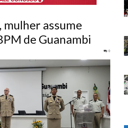
z, mulher assume
 BPM de Guanambi
0