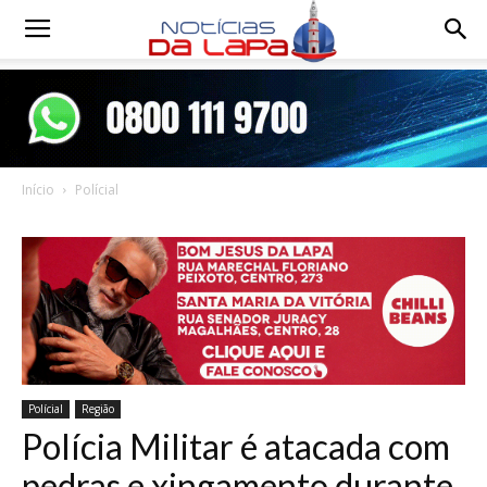
Notícias
da
Início
Polícial
Lapa
Polícial
Região
Polícia Militar é atacada com
pedras e xingamento durante