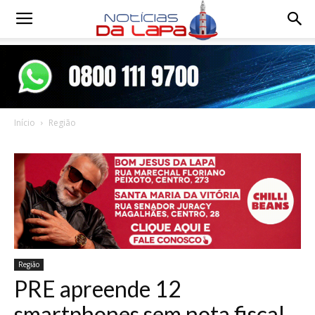
Notícias
da
Início
Região
Lapa
Região
PRE apreende 12
smartphones sem nota fiscal