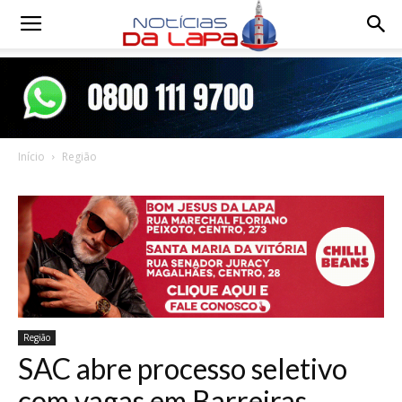
Notícias
da
Início
Região
Lapa
Região
SAC abre processo seletivo
com vagas em Barreiras,