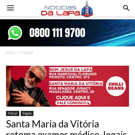
Notícias
da
Início
Polícial
Lapa
Polícial
Região
Santa Maria da Vitória
retoma exames médico-legais