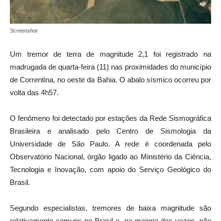
Screenshot
Um tremor de terra de magnitude 2,1 foi registrado na
madrugada de quarta-feira (11) nas proximidades do município
de
Correntina
, no oeste da
Bahia
. O abalo sísmico ocorreu por
volta das 4h57.
O fenômeno foi detectado por estações da
Rede Sismográfica
Brasileira
e analisado pelo
Centro de Sismologia da
Universidade de São Paulo
. A rede é coordenada pelo
Observatório Nacional
, órgão ligado ao
Ministério da Ciência,
Tecnologia e Inovação
, com apoio do
Serviço Geológico do
Brasil
.
Segundo especialistas, tremores de baixa magnitude são
relativamente comuns no Brasil e, na maioria das vezes, não