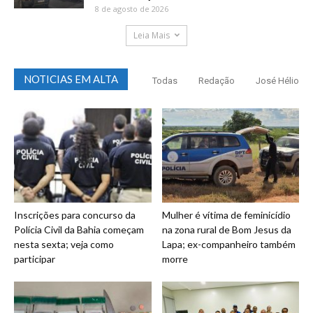
8 de agosto de 2026
Leia Mais
NOTICIAS EM ALTA
Todas
Redação
José Hélio
Inscrições para concurso da
Mulher é vítima de feminicídio
Polícia Civil da Bahia começam
na zona rural de Bom Jesus da
nesta sexta; veja como
Lapa; ex-companheiro também
participar
morre