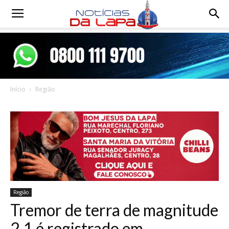
Notícias
da
Início
Região
Lapa
Região
Tremor de terra de magnitude
2,1 é registrado em