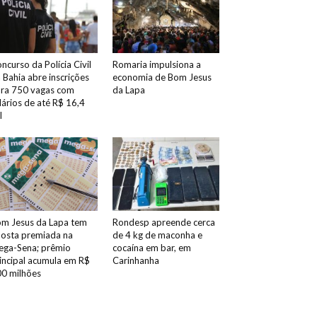
ncurso da Polícia Civil
Romaria impulsiona a
 Bahia abre inscrições
economia de Bom Jesus
ra 750 vagas com
da Lapa
lários de até R$ 16,4
l
m Jesus da Lapa tem
Rondesp apreende cerca
osta premiada na
de 4 kg de maconha e
ga-Sena; prêmio
cocaína em bar, em
incipal acumula em R$
Carinhanha
0 milhões