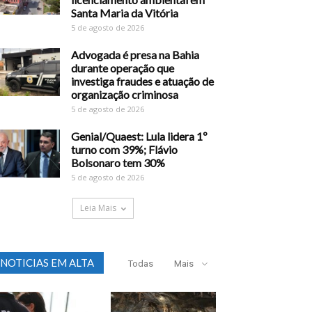
Santa Maria da Vitória
5 de agosto de 2026
Advogada é presa na Bahia
durante operação que
investiga fraudes e atuação de
organização criminosa
5 de agosto de 2026
Genial/Quaest: Lula lidera 1º
turno com 39%; Flávio
Bolsonaro tem 30%
5 de agosto de 2026
Leia Mais
NOTICIAS EM ALTA
Todas
Mais