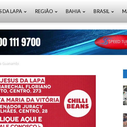
S DA LAPA
REGIÃO
BAHIA
BRASIL
M
 a Guanambi