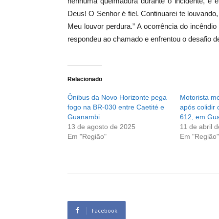
nenhuma queimadura durante o incidente, e 
Deus! O Senhor é fiel. Continuarei te louvando
Meu louvor perdura.” A ocorrência do incêndi
respondeu ao chamado e enfrentou o desafio d
Relacionado
Ônibus da Novo Horizonte pega
Motorista m
fogo na BR-030 entre Caetité e
após colidir
Guanambi
612, em Gu
13 de agosto de 2025
11 de abril 
Em "Região"
Em "Região"
Facebook