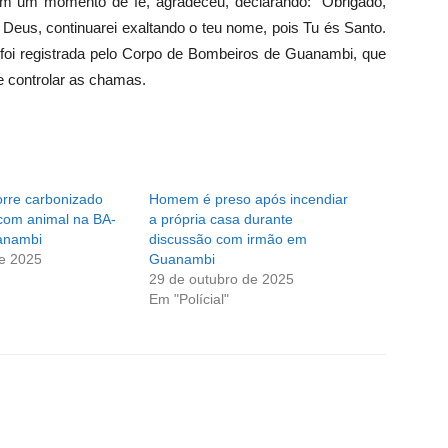
em um momento de fé, agradeceu, declarando: “Obrigado,
, Deus, continuarei exaltando o teu nome, pois Tu és Santo.
o foi registrada pelo Corpo de Bombeiros de Guanambi, que
e controlar as chamas.
orre carbonizado
Homem é preso após incendiar
 com animal na BA-
a própria casa durante
anambi
discussão com irmão em
de 2025
Guanambi
29 de outubro de 2025
Em "Polícial"