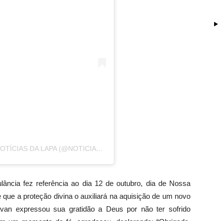
UMA PUBLICAÇÃO COMPARTILHADA POR NOTÍCIAS DA LAPA (@NOTICIASDALAPA)
ância fez referência ao dia 12 de outubro, dia de Nossa
que a proteção divina o auxiliará na aquisição de um novo
a van expressou sua gratidão a Deus por não ter sofrido