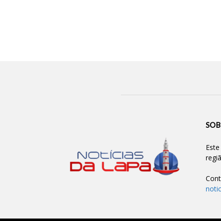
SOB
Este
regi
Cont
noti