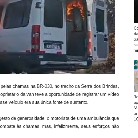
Co
da
pa
sa
mi
 pelas chamas na BR-030, no trecho da Serra dos Brindes,
prietário da van teve a oportunidade de registrar um vídeo
Bo
esse veículo era sua única fonte de sustento.
ap
Me
pr
 gesto de generosidade, o motorista de uma ambulância que
10
o combate às chamas, mas, infelizmente, seus esforços não