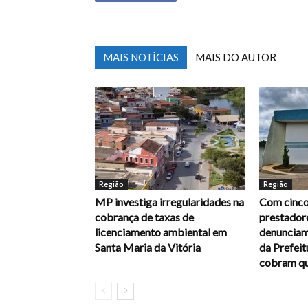
MAIS NOTÍCIAS
MAIS DO AUTOR
Região
Região
MP investiga irregularidades na
Com cinco
cobrança de taxas de
prestadore
licenciamento ambiental em
denunciam
Santa Maria da Vitória
da Prefei
cobram qu