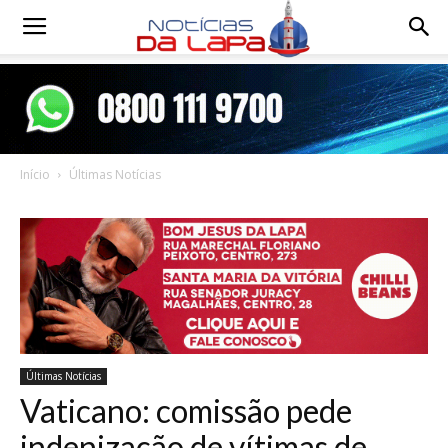
Notícias
da
Início
Últimas Notícias
Lapa
Últimas Notícias
Vaticano: comissão pede
indenização de vítimas de