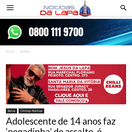
Notícias
da
Início
Bahia
Lapa
Bahia
Últimas Notícias
Adolescente de 14 anos faz
‘pegadinha’ de assalto, é