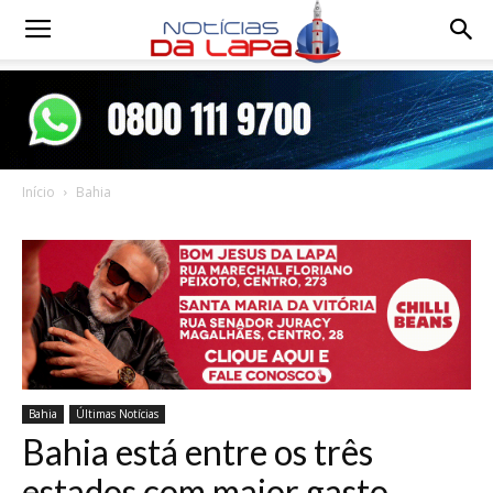
Notícias
da
Início
Bahia
Lapa
Bahia
Últimas Notícias
Bahia está entre os três
estados com maior gasto