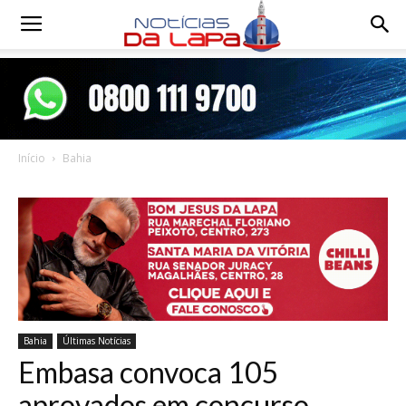
Notícias
da
Início
Bahia
Lapa
Bahia
Últimas Notícias
Embasa convoca 105
aprovados em concurso