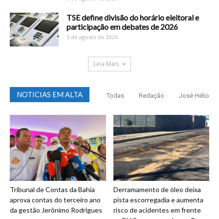
TSE define divisão do horário eleitoral e
participação em debates de 2026
5 de agosto de 2026
Leia Mais
NOTICIAS EM ALTA
Todas
Redação
José Hélio
Tribunal de Contas da Bahia
Derramamento de óleo deixa
aprova contas do terceiro ano
pista escorregadia e aumenta
da gestão Jerônimo Rodrigues
risco de acidentes em frente