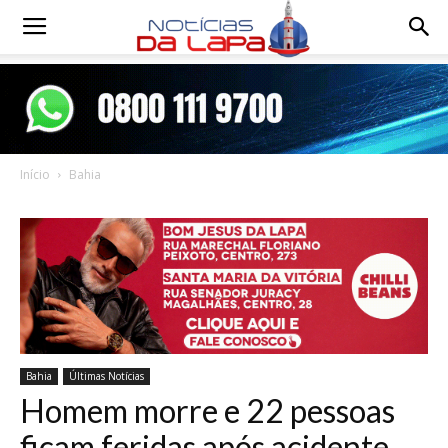
Notícias
da
Início
Bahia
Lapa
Bahia
Últimas Notícias
Homem morre e 22 pessoas
ficam feridas após acidente