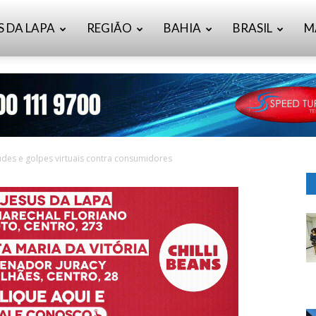
S DA LAPA
REGIÃO
BAHIA
BRASIL
M
des e golpes virtuais contra consumidores