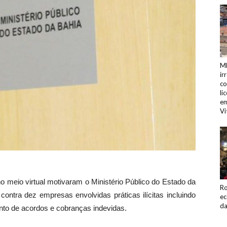
MP
ir
co
li
em
Vi
 meio virtual motivaram o Ministério Público do Estado da
Ro
contra dez empresas envolvidas práticas ilícitas incluindo
ec
da
nto de acordos e cobranças indevidas.