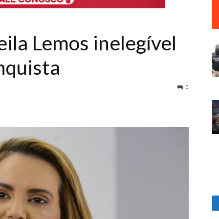
ila Lemos inelegível
nquista
0