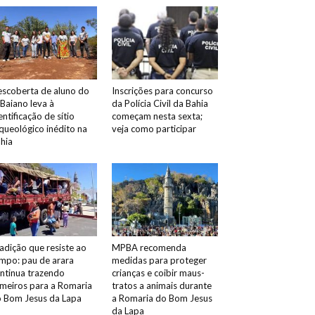
scoberta de aluno do
Inscrições para concurso
 Baiano leva à
da Polícia Civil da Bahia
entificação de sítio
começam nesta sexta;
queológico inédito na
veja como participar
hia
adição que resiste ao
MPBA recomenda
mpo: pau de arara
medidas para proteger
ntinua trazendo
crianças e coibir maus-
meiros para a Romaria
tratos a animais durante
 Bom Jesus da Lapa
a Romaria do Bom Jesus
da Lapa