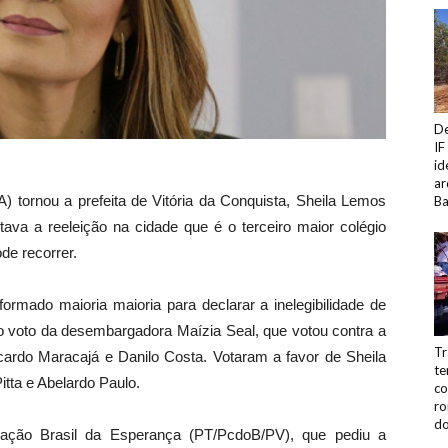
De
IF
id
ar
A) tornou a prefeita de Vitória da Conquista, Sheila Lemos
Ba
ntava a reeleição na cidade que é o terceiro maior colégio
ode recorrer.
 formado maioria maioria para declarar a inelegibilidade de
 o voto da desembargadora Maízia Seal, que votou contra a
Tr
cardo Maracajá e Danilo Costa. Votaram a favor de Sheila
te
ta e Abelardo Paulo.
co
ro
do
eração Brasil da Esperança (PT/PcdoB/PV), que pediu a