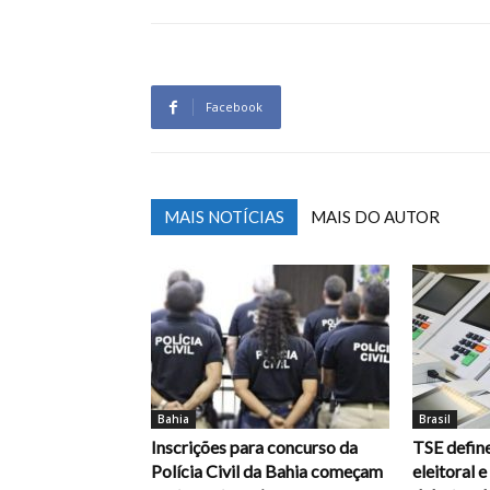
Facebook
MAIS NOTÍCIAS
MAIS DO AUTOR
Bahia
Brasil
Inscrições para concurso da
TSE define
Polícia Civil da Bahia começam
eleitoral 