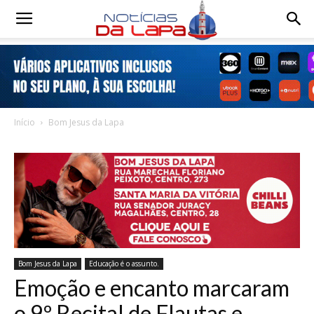
Notícias
da
Início
Bom Jesus da Lapa
Lapa
Bom Jesus da Lapa
Educação é o assunto.
Emoção e encanto marcaram
o 9º Recital de Flautas e