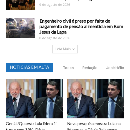
9 de agosto de 2026
Engenheiro civil é preso por falta de
pagamento de pensão alimentícia em Bom
Jesus da Lapa
8 de agosto de 2026
Leia Mais
NOTICIAS EM ALTA
Todas
Redação
José Hélio
Genial/Quaest: Lula lidera 1º
Nova pesquisa mostra Lula na
turno com 39%; Flávio
liderança e Flávio Bolsonaro