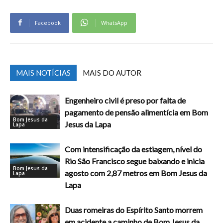
Facebook
WhatsApp
MAIS NOTÍCIAS
MAIS DO AUTOR
Engenheiro civil é preso por falta de
pagamento de pensão alimentícia em Bom
Bom Jesus da
Jesus da Lapa
Lapa
Com intensificação da estiagem, nível do
Rio São Francisco segue baixando e inicia
Bom Jesus da
agosto com 2,87 metros em Bom Jesus da
Lapa
Lapa
Duas romeiras do Espírito Santo morrem
em acidente a caminho de Bom Jesus da