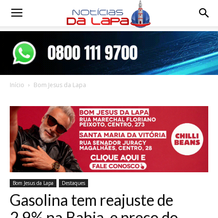
Notícias
da
Início
Bom Jesus da Lapa
Lapa
Bom Jesus da Lapa
Destaques
Gasolina tem reajuste de
2,9% na Bahia, e preço do