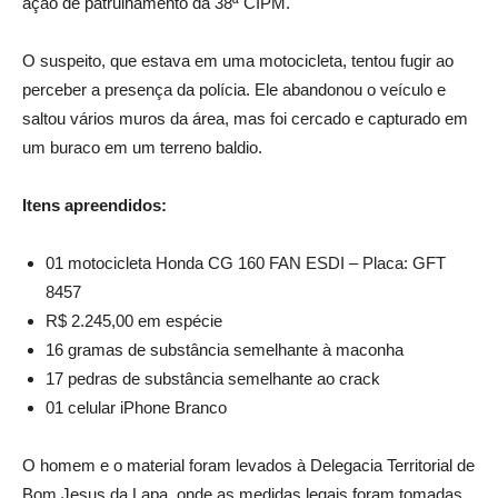
ação de patrulhamento da 38ª CIPM.
O suspeito, que estava em uma motocicleta, tentou fugir ao
perceber a presença da polícia. Ele abandonou o veículo e
saltou vários muros da área, mas foi cercado e capturado em
um buraco em um terreno baldio.
Itens apreendidos:
01 motocicleta Honda CG 160 FAN ESDI – Placa: GFT
8457
R$ 2.245,00 em espécie
16 gramas de substância semelhante à maconha
17 pedras de substância semelhante ao crack
01 celular iPhone Branco
O homem e o material foram levados à Delegacia Territorial de
Bom Jesus da Lapa, onde as medidas legais foram tomadas.