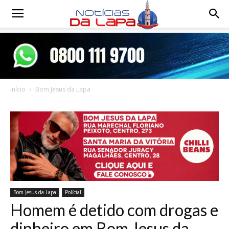
Notícias
da
Início
Bom Jesus da Lapa
Lapa
Bom Jesus da Lapa
Polícial
Homem é detido com drogas e
dinheiro em Bom Jesus da