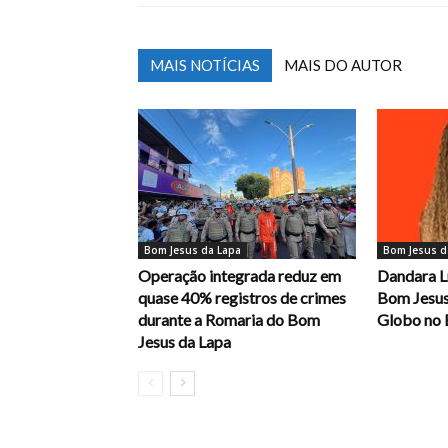
MAIS NOTÍCIAS
MAIS DO AUTOR
Bom Jesus da Lapa
Bom Jesus d
Operação integrada reduz em
Dandara L
quase 40% registros de crimes
Bom Jesus
durante a Romaria do Bom
Globo no 
Jesus da Lapa