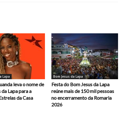
a Lapa
Bom Jesus da Lapa
uanda leva o nome de
Festa do Bom Jesus da Lapa
 da Lapa para a
reúne mais de 150 mil pessoas
Estrelas da Casa
no encerramento da Romaria
2026