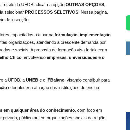
r o site da UFOB, clicar na opção
OUTRAS OPÇÕES
,
ida selecionar
PROCESSOS SELETIVOS
. Nessa página,
rio de inscrição.
tores capacitados a atuar na
formulação, implementação
ntes organizações, atendendo à crescente demanda por
ivadas e sociais. A proposta de formação visa fortalecer a
Velho Chico
, envolvendo
empresas, universidades e o
ntre a UFOB, a
UNEB
e o
IFBaiano
, visando contribuir para
ação
e fortalecer a atuação das instituições de ensino
os em qualquer área do conhecimento
, com foco em
r privado, público ou em organizações sociais da região.