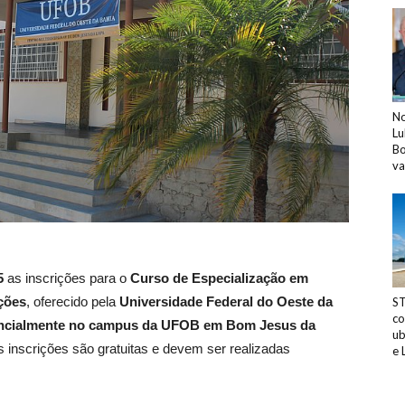
No
Lu
Bo
v
5
as inscrições para o
Curso de Especialização em
ções
, oferecido pela
Universidade Federal do Oeste da
ST
co
ncialmente no campus da UFOB em Bom Jesus da
ub
s inscrições são gratuitas e devem ser realizadas
e 