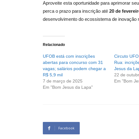
Aproveite esta oportunidade para aprimorar se
perca o prazo para inscrição até
20 de feverei
desenvolvimento do ecossistema de inovação n
Relacionado
UFOB está com inscrições
Circuto UFO
abertas para concurso com 31
Rua: incriç
vagas; salários podem chegar a
Jesus da La
R$ 5,9 mil
22 de outub
7 de março de 2025
Em "Bom Je
Em "Bom Jesus da Lapa"
Facebook