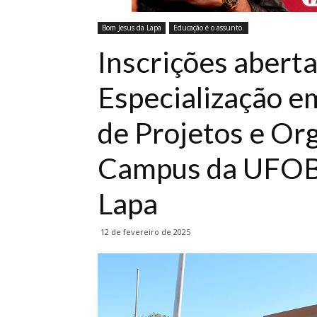
Bom Jesus da Lapa
Educação é o assunto.
Inscrições abert
Especialização e
de Projetos e Or
Campus da UFOB
Lapa
12 de fevereiro de 2025