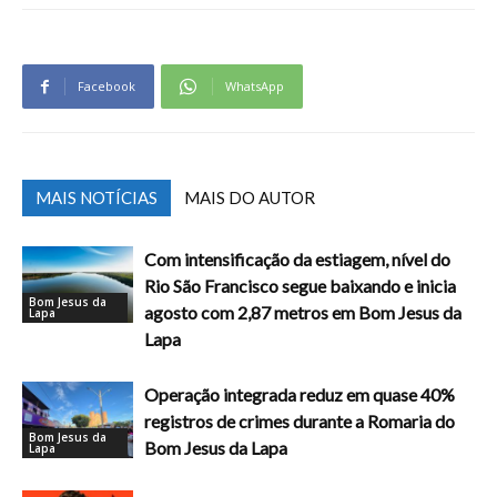
Facebook
WhatsApp
MAIS NOTÍCIAS
MAIS DO AUTOR
Com intensificação da estiagem, nível do
Rio São Francisco segue baixando e inicia
Bom Jesus da
agosto com 2,87 metros em Bom Jesus da
Lapa
Lapa
Operação integrada reduz em quase 40%
registros de crimes durante a Romaria do
Bom Jesus da
Bom Jesus da Lapa
Lapa