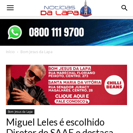
Notícias
da
Início
Bom Jesus da Lapa
Lapa
Bom Jesus da Lapa
Miguel Leles é escolhido
Diretor do SAAE e destaca