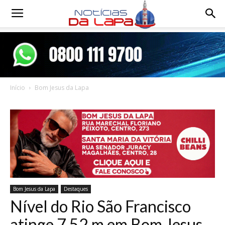
Notícias
da
Início
Bom Jesus da Lapa
Lapa
Bom Jesus da Lapa
Destaques
Nível do Rio São Francisco
atinge 7,52 m em Bom Jesus