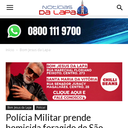
Notícias
da
Início
Bom Jesus da Lapa
Lapa
Bom Jesus da Lapa
Polícial
Polícia Militar prende
homicida foragido de São