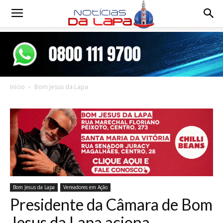
Notícias
da
Início
Bom Jesus da Lapa
Lapa
Bom Jesus da Lapa
Vereadores em Ação
Presidente da Câmara de Bom
Jesus da Lapa aciona