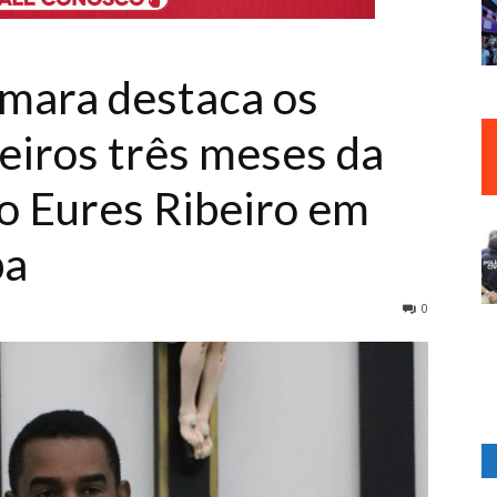
mara destaca os
eiros três meses da
to Eures Ribeiro em
pa
0