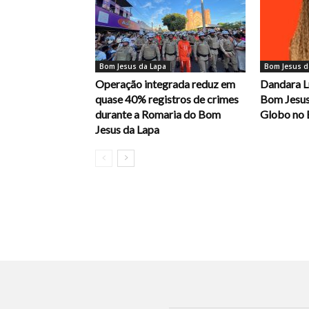
Bom Jesus da Lapa
Bom Jesus d
Operação integrada reduz em
Dandara L
quase 40% registros de crimes
Bom Jesus
durante a Romaria do Bom
Globo no 
Jesus da Lapa