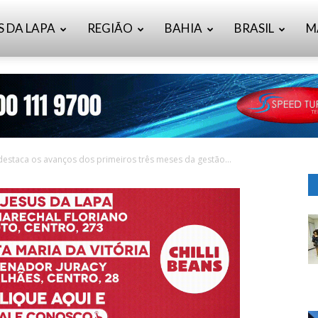
S DA LAPA
REGIÃO
BAHIA
BRASIL
M
estaca os avanços dos primeiros três meses da gestão...