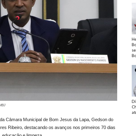
He
Bo
se
Bo
Di
CMBJ
Ch
at
nte da Câmara Municipal de Bom Jesus da Lapa, Gedson do
ures Ribeiro, destacando os avanços nos primeiros 70 dias
, educação e limpeza.