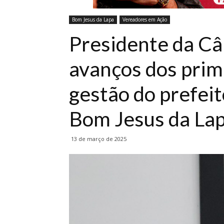
Bom Jesus da Lapa
Vereadores em Ação
Presidente da Câ
avanços dos prim
gestão do prefei
Bom Jesus da La
13 de março de 2025