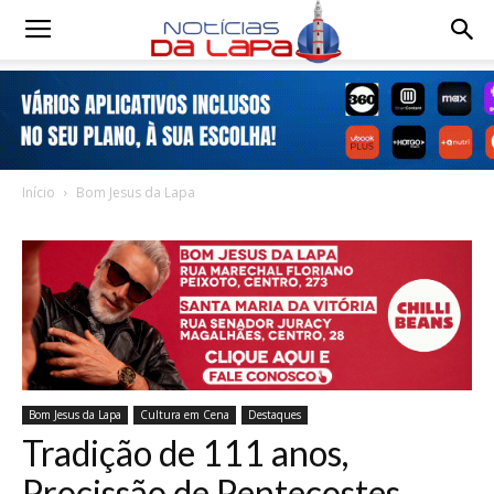
Notícias
da
Início
Bom Jesus da Lapa
Lapa
Bom Jesus da Lapa
Cultura em Cena
Destaques
Tradição de 111 anos,
Procissão de Pentecostes