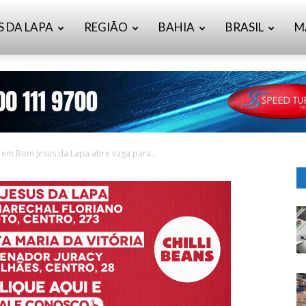
S DA LAPA
REGIÃO
BAHIA
BRASIL
M
o em Bom Jesus da Lapa abre vaga para...