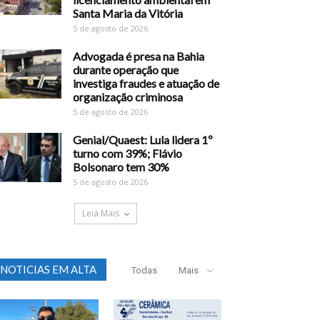
Santa Maria da Vitória
5 de agosto de 2026
Advogada é presa na Bahia
durante operação que
investiga fraudes e atuação de
organização criminosa
5 de agosto de 2026
Genial/Quaest: Lula lidera 1º
turno com 39%; Flávio
Bolsonaro tem 30%
5 de agosto de 2026
Leia Mais
NOTICIAS EM ALTA
Todas
Mais