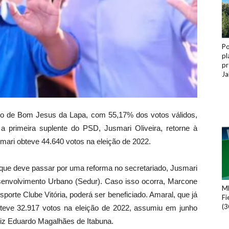
Po
pl
pr
Ja
ito de Bom Jesus da Lapa, com 55,17% dos votos válidos,
a primeira suplente do PSD, Jusmari Oliveira, retorne à
mari obteve 44.640 votos na eleição de 2022.
ue deve passar por uma reforma no secretariado, Jusmari
esenvolvimento Urbano (Sedur). Caso isso ocorra, Marcone
ME
porte Clube Vitória, poderá ser beneficiado. Amaral, que já
Fi
(3
 obteve 32.917 votos na eleição de 2022, assumiu em junho
uiz Eduardo Magalhães de Itabuna.