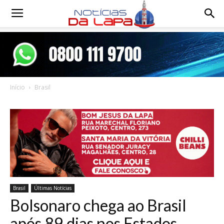
Notícias
da
Início
Brasil
Lapa
Brasil
Últimas Notícias
Bolsonaro chega ao Brasil
após 89 dias nos Estados