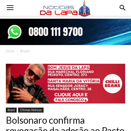
Notícias
da
Início
Brasil
Lapa
Brasil
Últimas Notícias
Bolsonaro confirma
revogação da adesão ao Pacto