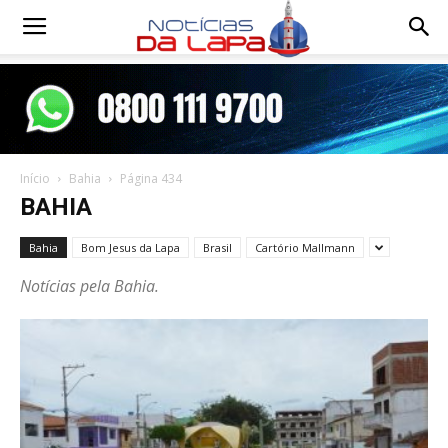
Notícias
da
Início
Bahia
Página 434
Lapa
BAHIA
Bahia
Bom Jesus da Lapa
Brasil
Cartório Mallmann
Notícias pela Bahia.