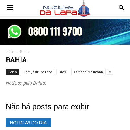
Notícias
da
Início
Bahia
Lapa
BAHIA
Bahia
Bom Jesus da Lapa
Brasil
Cartório Mallmann
Notícias pela Bahia.
Não há posts para exibir
NOTICIAS DO DIA