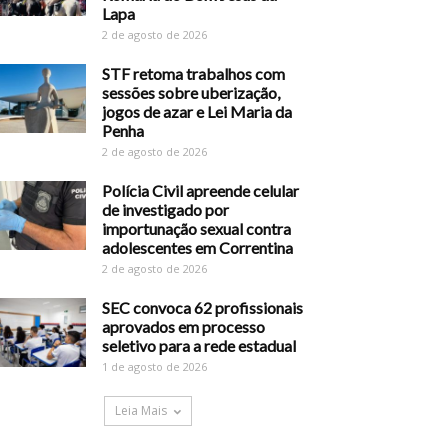
Lapa
2 de agosto de 2026
STF retoma trabalhos com
sessões sobre uberização,
jogos de azar e Lei Maria da
Penha
2 de agosto de 2026
Polícia Civil apreende celular
de investigado por
importunação sexual contra
adolescentes em Correntina
2 de agosto de 2026
SEC convoca 62 profissionais
aprovados em processo
seletivo para a rede estadual
1 de agosto de 2026
Leia Mais