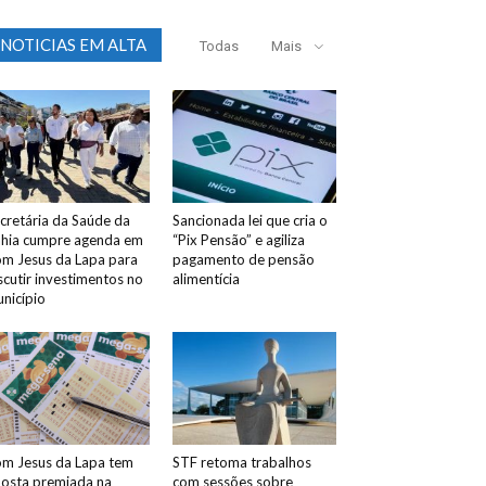
NOTICIAS EM ALTA
Todas
Mais
cretária da Saúde da
Sancionada lei que cria o
hia cumpre agenda em
“Pix Pensão” e agiliza
m Jesus da Lapa para
pagamento de pensão
scutir investimentos no
alimentícia
nicípio
m Jesus da Lapa tem
STF retoma trabalhos
osta premiada na
com sessões sobre