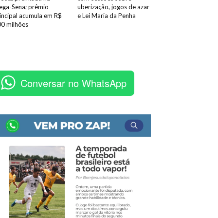
ga-Sena; prêmio
uberização, jogos de azar
incipal acumula em R$
e Lei Maria da Penha
0 milhões
Conversar no WhatsApp