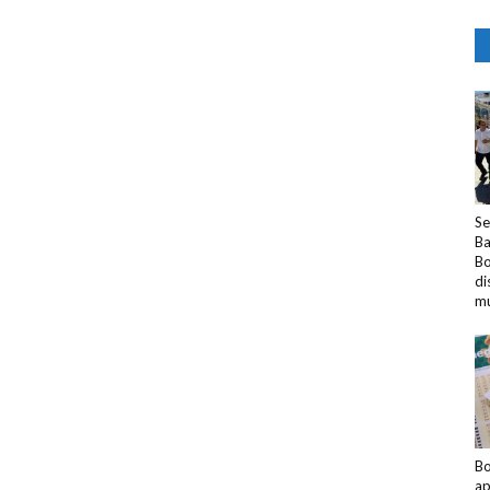
Se
Ba
Bo
di
mu
Bo
ap