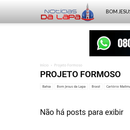
Notícias
BOM JESU
da
Lapa
Início
Projeto Formoso
PROJETO FORMOSO
Bahia
Bom Jesus da Lapa
Brasil
Cartório Mall
Não há posts para exibir