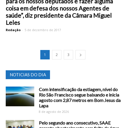
para os nossos deputados e fazer alguma
coisa em defesa dos nossos Agentes de
saúde”, diz presidente da Câmara Miguel
Leles
Redação
-
5 de dezembro de 2017
1
2
3
NOTICIAS DO DIA
Com intensificação da estiagem, nível do
Rio São Francisco segue baixando e inicia
agosto com 2,87 metros em Bom Jesus da
Lapa
8 de agosto de 2026
Pelo segundo ano consecutivo, SAAE