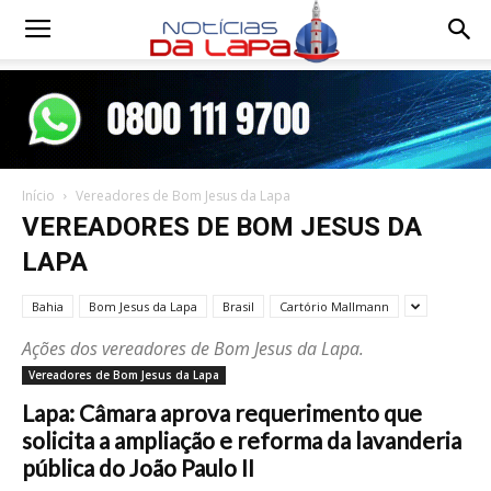
Notícias
da
Início
Vereadores de Bom Jesus da Lapa
Lapa
VEREADORES DE BOM JESUS DA
LAPA
Bahia
Bom Jesus da Lapa
Brasil
Cartório Mallmann
Ações dos vereadores de Bom Jesus da Lapa.
Vereadores de Bom Jesus da Lapa
Lapa: Câmara aprova requerimento que
solicita a ampliação e reforma da lavanderia
pública do João Paulo II