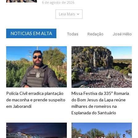
6 de agosto de 2026
Leia Mais
NOTICIAS EM ALTA
Todas
Redação
José Hélio
Polícia Civil erradica plantação
Missa Festiva da 335ª Romaria
de maconha e prende suspeito
do Bom Jesus da Lapa reúne
em Jaborandi
milhares de romeiros na
Esplanada do Santuário