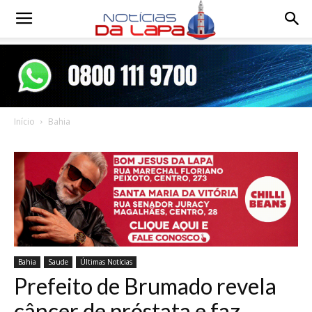
Notícias
da
Início
Bahia
Lapa
Bahia
Saude
Últimas Notícias
Prefeito de Brumado revela
câncer de próstata e faz