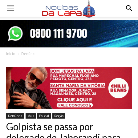
Notícias
da
Início
Denúncia
Lapa
Denúncia
Mais
Polícial
Região
Golpista se passa por
delegado de Jaborandi para