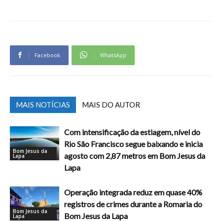
Facebook
WhatsApp
MAIS NOTÍCIAS
MAIS DO AUTOR
Com intensificação da estiagem, nível do
Rio São Francisco segue baixando e inicia
Bom Jesus da
agosto com 2,87 metros em Bom Jesus da
Lapa
Lapa
Operação integrada reduz em quase 40%
registros de crimes durante a Romaria do
Bom Jesus da
Bom Jesus da Lapa
Lapa