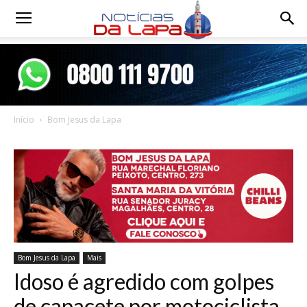
Notícias
da
Início
Bom Jesus da Lapa
Lapa
Bom Jesus da Lapa
Mais
Idoso é agredido com golpes
de capacete por motociclista