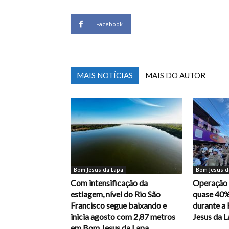
Facebook
MAIS NOTÍCIAS
MAIS DO AUTOR
Bom Jesus da Lapa
Bom Jesus d
Com intensificação da
Operação 
estiagem, nível do Rio São
quase 40%
Francisco segue baixando e
durante a
inicia agosto com 2,87 metros
Jesus da 
em Bom Jesus da Lapa