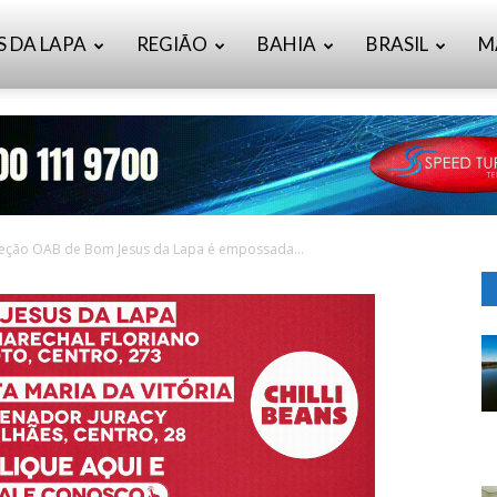
S DA LAPA
REGIÃO
BAHIA
BRASIL
M
seção OAB de Bom Jesus da Lapa é empossada...