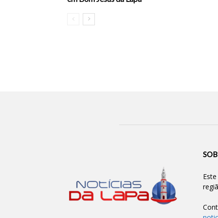
SOB
Este
regi
Cont
noti