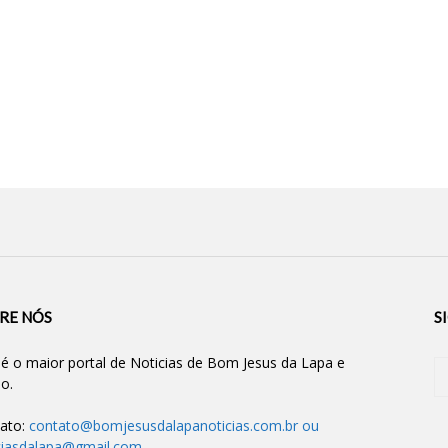
RE NÓS
S
 é o maior portal de Noticias de Bom Jesus da Lapa e
ão.
ato:
contato@bomjesusdalapanoticias.com.br
ou
ciasdalapa@gmail.com