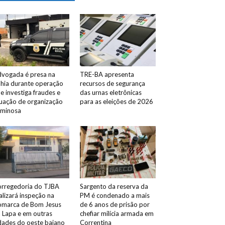
vogada é presa na
TRE-BA apresenta
hia durante operação
recursos de segurança
e investiga fraudes e
das urnas eletrônicas
uação de organização
para as eleições de 2026
iminosa
rregedoria do TJBA
Sargento da reserva da
alizará inspeção na
PM é condenado a mais
marca de Bom Jesus
de 6 anos de prisão por
 Lapa e em outras
chefiar milícia armada em
dades do oeste baiano
Correntina