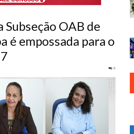
da Subseção OAB de
a é empossada para o
27
0