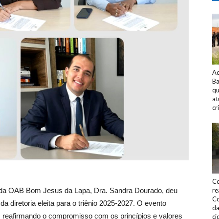
Ad
Ba
qu
at
cr
Co
e da OAB Bom Jesus da Lapa, Dra. Sandra Dourado, deu
re
Co
a diretoria eleita para o triênio 2025-2027. O evento
da
o, reafirmando o compromisso com os princípios e valores
ci